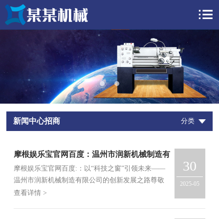
新闻中心招商
分类
摩根娱乐宝官网百度：温州市润新机械制造有
30
限公司：您的业务延伸，我们的创新合作。
摩根娱乐宝官网百度:：以“科技之窗”引领未来——
温州市润新机械制造有限公司的创新发展之路尊敬
2025-05
的客户，在当今这个知识经济时...
查看详情 >