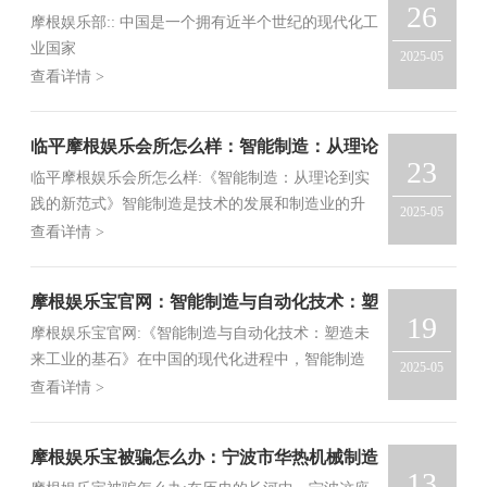
26
新与发展的典范
摩根娱乐部:: 中国是一个拥有近半个世纪的现代化工
业国家
2025-05
查看详情 >
临平摩根娱乐会所怎么样：智能制造：从理论
23
到实践的新范式
临平摩根娱乐会所怎么样:《智能制造：从理论到实
践的新范式》智能制造是技术的发展和制造业的升
2025-05
级而产生的新范式
查看详情 >
摩根娱乐宝官网：智能制造与自动化技术：塑
19
造未来工业的基石
摩根娱乐宝官网:《智能制造与自动化技术：塑造未
来工业的基石》在中国的现代化进程中，智能制造
2025-05
与自动化技术正扮演着至关重要的...
查看详情 >
摩根娱乐宝被骗怎么办：宁波市华热机械制造
13
有限公司：企业创新，引领行业未来