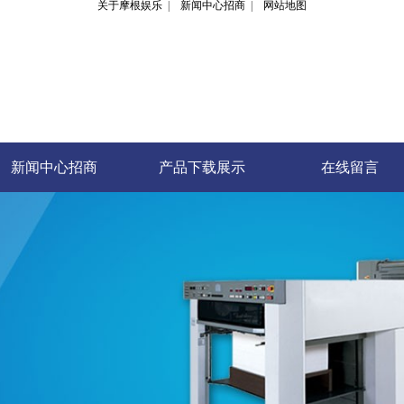
关于摩根娱乐
|
新闻中心招商
|
网站地图
新闻中心招商
产品下载展示
在线留言