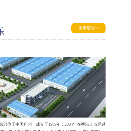
查看更多>>
乐
部位于中国广州，成立于1989年，2004年在香港上市经过