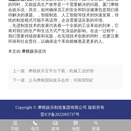
的同时，又能提高生产效率是一个需要解决的问题。厦门摩根
会娱乐说：其次，如何确保员工的安全和职业健康也是我们亟
待解决的课题。，智能制造、人工智能等技术的快速发展，传
统的制造模式可能不再适用，企业需要适应新的环境。
，先进制造技术的发展代表着一个全新的工业革命的到来，它
将对我们的生产和生活方式产生深远的影响。在这一过程中，
我们需要持续探索和实践，在实现技术创新的同时，也要注重
环保和社会责任，以确保这个革命能够惠及更多的人。
本文由:
摩根娱乐
提供
上一篇 : 摩根娱乐宝平台下载：机械工业的智
能转型：面向未来的制造与自动化
下一篇 : 义乌摩根国际娱乐会所：河南荥阳矿
山机械制造厂：砥砺前行，迈向新时代
Copyright © 摩根娱乐制造集团有限公司 版权所有
晋ICP备2022005737号





导航
电话
咨询
地图
搜索