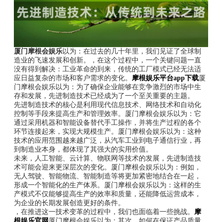
厦门摩根会娱乐
以为：在过去的几十年里，我们见证了全球制
造业的飞速发展和创新。，在这个过程中，一个关键问题一直
没有得到解决：工业革命的到来，传统的工厂模式已经无法适
应日益复杂的市场和客户需求的变化。
摩根娱乐平台app下载
厦
门摩根会娱乐以为：为了确保企业能够在竞争激烈的市场中生
存和发展，先进制造技术已经成为了一个至关重要的主题。
先进制造技术的核心是利用现代信息技术、网络技术和自动化
控制等手段来提高生产和管理效率。厦门摩根会娱乐以为：它
通过采用机器和智能设备替代手工操作，并将生产过程的各个
环节连接起来，实现大规模生产。厦门摩根会娱乐以为：这种
技术的应用范围越来越广泛，从汽车工业到电子通信行业，再
到制造业本身，都体现了其强大的实用价值。
未来，人工智能、云计算、物联网等技术的发展，先进制造技
术可能会迎来更深层次的变化。厦门摩根会娱乐以为：例如，
无人驾驶、智能物流、智能制造等将更加紧密地结合在一起，
形成一个智能化的生产体系。厦门摩根会娱乐以为：这样的生
产模式不仅能够提高生产的效率和质量，还能降低运营成本，
为企业的长期发展创造更好的条件。
，在推进这一技术变革的过程中，我们也面临着一些挑战。
摩
根娱乐官网
厦门摩根会娱乐以为：其次，如何在保证产品质量